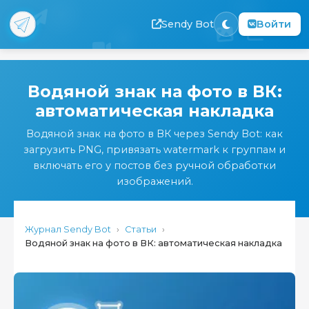
Sendy Bot
Войти
Перейти
к
Водяной знак на фото в ВК:
основному
автоматическая накладка
содержанию
Водяной знак на фото в ВК через Sendy Bot: как
загрузить PNG, привязать watermark к группам и
включать его у постов без ручной обработки
изображений.
Журнал Sendy Bot
›
Статьи
›
Водяной знак на фото в ВК: автоматическая накладка