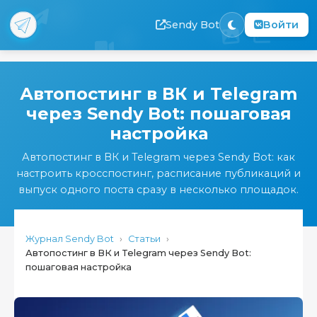
Sendy Bot
Войти
Перейти
к
Автопостинг в ВК и Telegram
основному
через Sendy Bot: пошаговая
содержанию
настройка
Автопостинг в ВК и Telegram через Sendy Bot: как
настроить кросспостинг, расписание публикаций и
выпуск одного поста сразу в несколько площадок.
Журнал Sendy Bot
›
Статьи
›
Автопостинг в ВК и Telegram через Sendy Bot:
пошаговая настройка