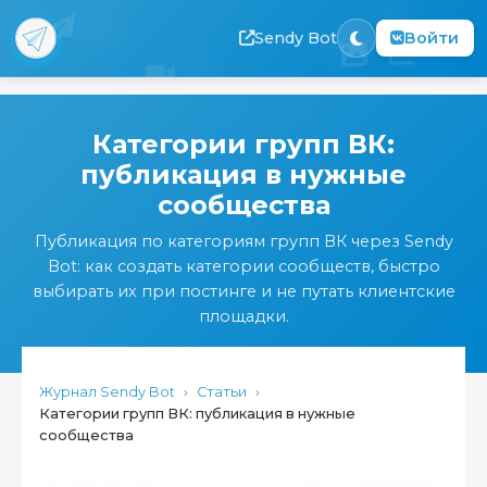
Sendy Bot
Войти
Перейти
к
Категории групп ВК:
основному
публикация в нужные
содержанию
сообщества
Публикация по категориям групп ВК через Sendy
Bot: как создать категории сообществ, быстро
выбирать их при постинге и не путать клиентские
площадки.
Журнал Sendy Bot
›
Статьи
›
Категории групп ВК: публикация в нужные
сообщества