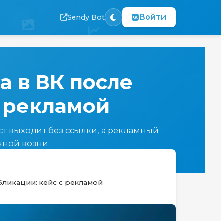
Войти
Sendy Bot
а в ВК после
с рекламой
ост выходит без ссылки, а рекламный
чной возни.
бликации: кейс с рекламой