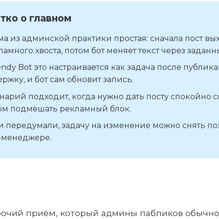
тко о главном
ма из админской практики простая: сначала пост вы
ламного хвоста, потом бот меняет текст через заданн
endy Bot это настраивается как задача после публика
ержку, и бот сам обновит запись.
нарий подходит, когда нужно дать посту спокойно с
ом подмешать рекламный блок.
и передумали, задачу на изменение можно снять по
-менеджере.
бочий приём, который админы пабликов обычн