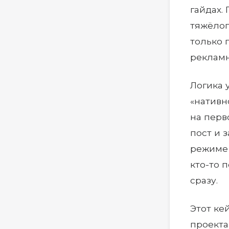
гайдах.
тяжёлог
только 
рекламн
Логика 
«нативн
на перв
пост и 
режиме 
кто-то 
сразу.
Этот ке
проекта