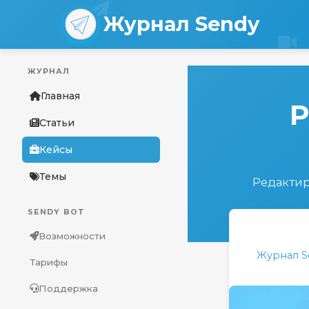
Журнал Sendy
Перейти
ЖУРНАЛ
к
основному
Главная
Р
содержанию
Статьи
Кейсы
Темы
Редактир
SENDY BOT
Возможности
Журнал S
Тарифы
Поддержка