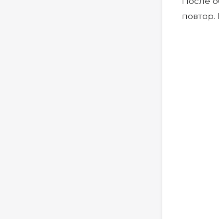
После о
повтор.