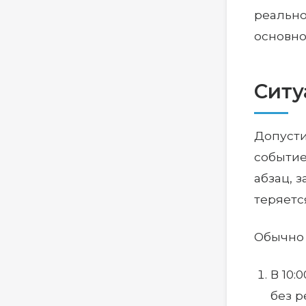
реально
основно
Ситу
Допусти
событие
абзац, 
теряетс
Обычно 
В 10:
без р