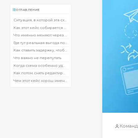
ОГЛАВЛЕНИЕ
Ситуация, в которой эта схема обычно появляется
Как этот кейс собирается в Sendy Bot
Что именно меняют через час
Где тут реальная выгода по охвату
Как ставить задержку, чтобы всё не поехало
Что важно не перепутать
Когда схема особенно удобна
Как потом снять редактирование
Чем этот кейс хорош именно для админов
Команд