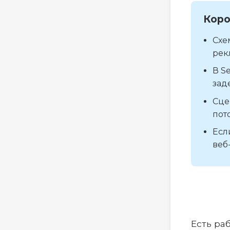
Коро
Схе
рек
В S
зад
Сце
пот
Есл
веб
Есть ра