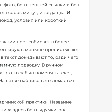
т, фото, без внешней ссылки и без
да сорок минут, иногда два. И
мокод, условия или короткий
еакции пост собирает в более
мментируют, меньше пролистывают
 в текст докидывают то, ради чего
екламную подводку. В ручном
: кто-то забыл поменять текст,
 На сетке пабликов это ломается
админской практики. Название
ника здесь без выдумки: она